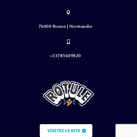

76000 Rouen | Normandie

+33785609820
VISITEZ LE SITE