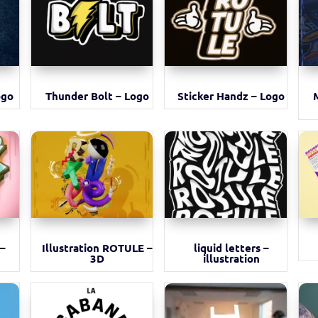
ogo
Thunder Bolt – Logo
Sticker Handz – Logo
 –
Illustration ROTULE –
liquid letters –
3D
illustration